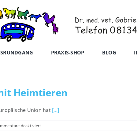
ISRUNDGANG
PRAXIS-SHOP
BLOG
I
 mit Heimtieren
Europäische Union hat
[...]
für
mmentare deaktiviert
Für