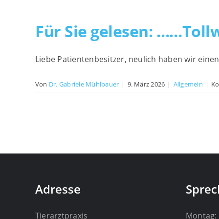
Für Sie gelesen: ……Toll
Liebe Patientenbesitzer, neulich haben wir einen
Von
Dr. Gabriele Mühlbauer
|
9. März 2026
|
Allgemein
|
Ko
Adresse
Sprec
Tierarztpraxis
Montag: 