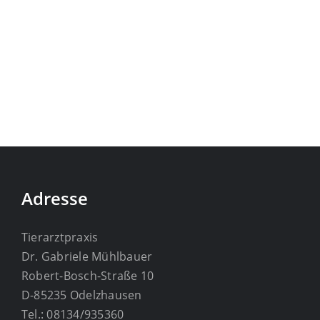
Adresse
Tierarztpraxis
Dr. Gabriele Mühlbauer
Robert-Bosch-Straße 10
D-85235 Odelzhausen
Tel.: 08134/935360