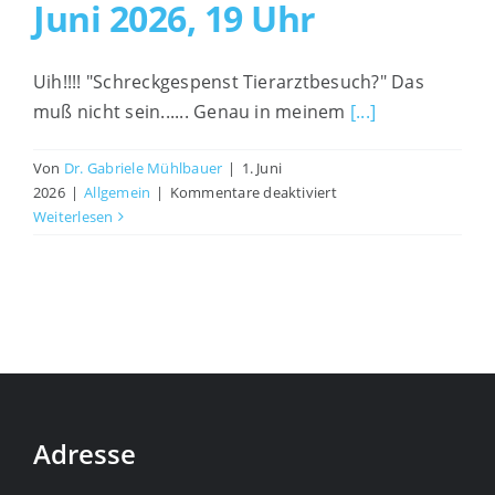
Juni 2026, 19 Uhr
Uih!!!! "Schreckgespenst Tierarztbesuch?" Das
muß nicht sein...... Genau in meinem
[...]
Von
Dr. Gabriele Mühlbauer
|
1. Juni
für
2026
|
Allgemein
|
Kommentare deaktiviert
Safe
Weiterlesen
the
Date
für
einen
entspannten
Tierarztbesuch
am
23.
Juni
Adresse
2026,
19