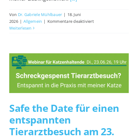
Von
Dr. Gabriele Mühlbauer
|
18. Juni
für
2026
|
Allgemein
|
Kommentare deaktiviert
Übungen
Weiterlesen
zum
Tierarztbesuch
Safe the Date für einen
entspannten
Tierarztbesuch am 23.