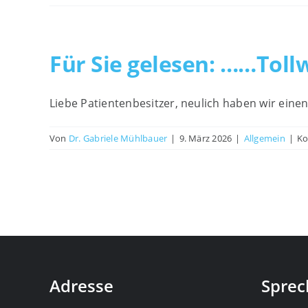
Für Sie gelesen: ……Toll
Liebe Patientenbesitzer, neulich haben wir einen
Von
Dr. Gabriele Mühlbauer
|
9. März 2026
|
Allgemein
|
Ko
Adresse
Sprec