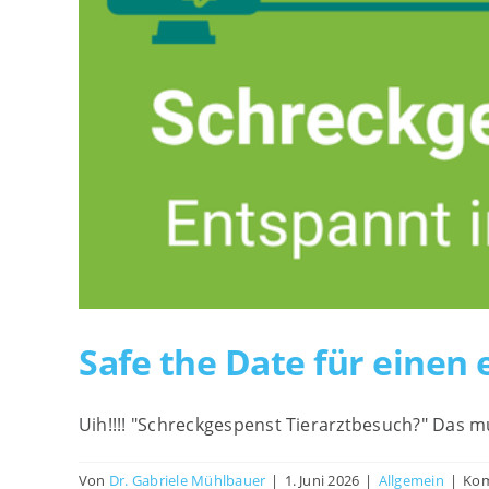
Safe the Date für einen
Uih!!!! "Schreckgespenst Tierarztbesuch?" Das m
Von
Dr. Gabriele Mühlbauer
|
1. Juni 2026
|
Allgemein
|
Kom