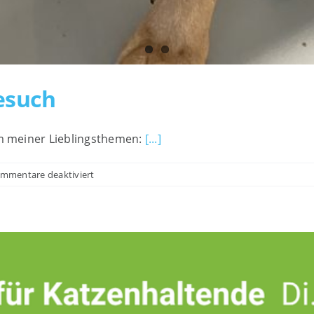
esuch
em meiner Lieblingsthemen:
[...]
für
mmentare deaktiviert
Übungen
zum
Tierarztbesuch