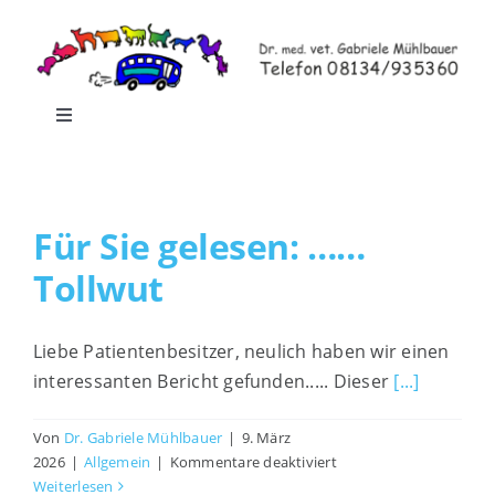
Zum
Inhalt
springen
Toggle
Navigation
Home
Für Sie gelesen: ……
Leistungen
Tollwut
Praxisrundgang
Liebe Patientenbesitzer, neulich haben wir einen
interessanten Bericht gefunden..... Dieser
[...]
Praxis-Shop
Von
Dr. Gabriele Mühlbauer
|
9. März
für
Blog
2026
|
Allgemein
|
Kommentare deaktiviert
Für
Weiterlesen