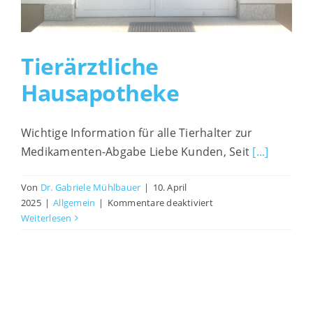
Interessante Links
Tierärztliche
Impressum
Hausapotheke
Wichtige Information für alle Tierhalter zur
Medikamenten-Abgabe Liebe Kunden, Seit
[...]
Von
Dr. Gabriele Mühlbauer
|
10. April
für
2025
|
Allgemein
|
Kommentare deaktiviert
Tierärztliche
Weiterlesen
Hausapotheke