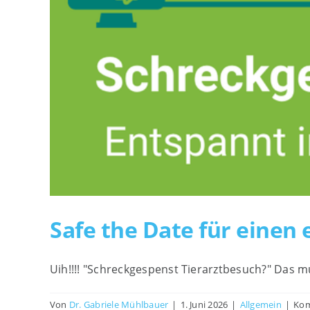
Safe the Date für einen
Uih!!!! "Schreckgespenst Tierarztbesuch?" Das m
Von
Dr. Gabriele Mühlbauer
|
1. Juni 2026
|
Allgemein
|
Kom