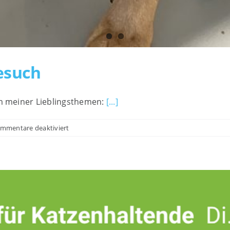
esuch
em meiner Lieblingsthemen:
[...]
für
mmentare deaktiviert
Übungen
zum
Tierarztbesuch