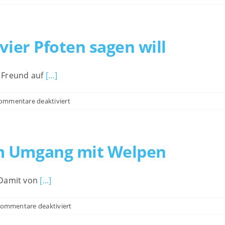
Safe
the
Date
für
vier Pfoten sagen will
einen
entspannten
Tierarztbesuch
 Freund auf
[...]
am
23.
für
ommentare deaktiviert
Juni
Was
2026,
dir
19
dein
Uhr
Freund
m Umgang mit Welpen
auf
vier
Pfoten
 Damit von
[...]
sagen
will
für
ommentare deaktiviert
Vertraute