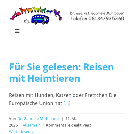
Zum
Inhalt
springen
Toggle
Navigation
Home
Für Sie gelesen: Reisen
Leistungen
mit Heimtieren
Praxisrundgang
Reisen mit Hunden, Katzen oder Frettchen Die
Europäische Union hat
[...]
Praxis-Shop
Von
Dr. Gabriele Mühlbauer
|
11. Mai
für
Blog
2026
|
Allgemein
|
Kommentare deaktiviert
Für
Weiterlesen