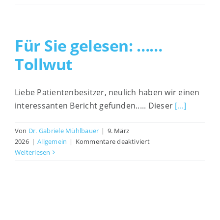
Sie
gelesen:
Interessante Links
Reisen
mit
Für Sie gelesen: ……
Heimtieren
Impressum
Tollwut
Liebe Patientenbesitzer, neulich haben wir einen
interessanten Bericht gefunden..... Dieser
[...]
Von
Dr. Gabriele Mühlbauer
|
9. März
für
2026
|
Allgemein
|
Kommentare deaktiviert
Für
Weiterlesen
Sie
gelesen:
……
Tollwut