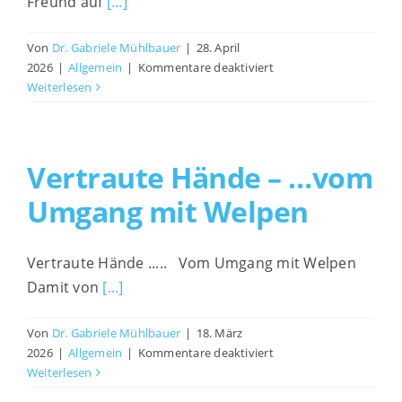
Freund auf
[...]
19
Uhr
Von
Dr. Gabriele Mühlbauer
|
28. April
für
2026
|
Allgemein
|
Kommentare deaktiviert
Was
Weiterlesen
dir
dein
Freund
auf
Vertraute Hände – …vom
vier
Umgang mit Welpen
Pfoten
sagen
will
Vertraute Hände ..... Vom Umgang mit Welpen
Damit von
[...]
Von
Dr. Gabriele Mühlbauer
|
18. März
für
2026
|
Allgemein
|
Kommentare deaktiviert
Vertraute
Weiterlesen
Hände