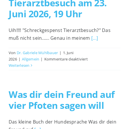
Tierarztbesuch am 23.
Juni 2026, 19 Uhr
Interessante Links
Impressum
Uih!!!! "Schreckgespenst Tierarztbesuch?" Das
muß nicht sein...... Genau in meinem
[...]
Von
Dr. Gabriele Mühlbauer
|
1. Juni
für
2026
|
Allgemein
|
Kommentare deaktiviert
Safe
Weiterlesen
the
Date
für
einen
Was dir dein Freund auf
entspannten
vier Pfoten sagen will
Tierarztbesuch
am
23.
Das kleine Buch der Hundesprache Was dir dein
Juni
2026,