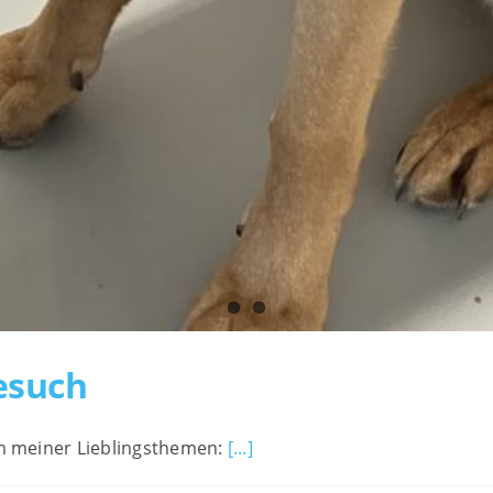
esuch
em meiner Lieblingsthemen:
[...]