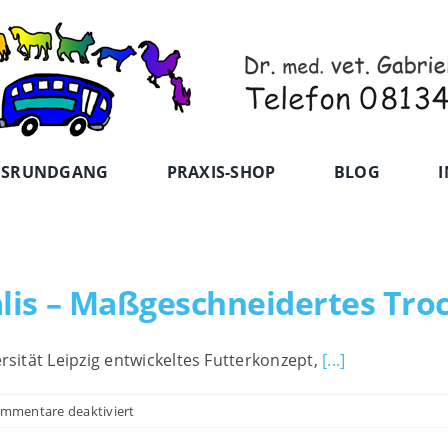
ISRUNDGANG
PRAXIS-SHOP
BLOG
I
lis – Maßgeschneidertes Tro
rsität Leipzig entwickeltes Futterkonzept,
[...]
für
mmentare deaktiviert
Neulich