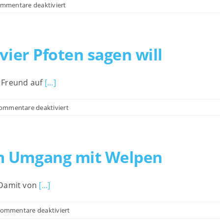
für
mmentare deaktiviert
Übungen
zum
Tierarztbesuch
vier Pfoten sagen will
 Freund auf
[...]
für
ommentare deaktiviert
Was
dir
dein
Freund
m Umgang mit Welpen
auf
vier
Pfoten
 Damit von
[...]
sagen
will
für
ommentare deaktiviert