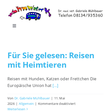
Zum
Inhalt
springen
Toggle
Navigation
Home
Für Sie gelesen: Reisen
Leistungen
mit Heimtieren
Praxisrundgang
Reisen mit Hunden, Katzen oder Frettchen Die
Europäische Union hat
[...]
Praxis-Shop
Von
Dr. Gabriele Mühlbauer
|
11. Mai
für
Blog
2026
|
Allgemein
|
Kommentare deaktiviert
Für
Weiterlesen