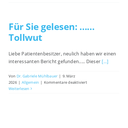
Sie
gelesen:
Interessante Links
Reisen
mit
Für Sie gelesen: ……
Heimtieren
Impressum
Tollwut
Liebe Patientenbesitzer, neulich haben wir einen
interessanten Bericht gefunden..... Dieser
[...]
Von
Dr. Gabriele Mühlbauer
|
9. März
für
2026
|
Allgemein
|
Kommentare deaktiviert
Für
Weiterlesen
Sie
gelesen:
……
Tollwut