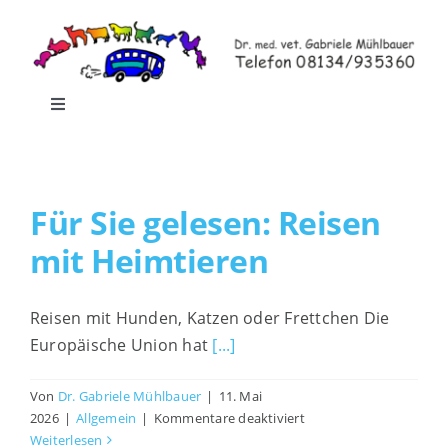
Zum
Inhalt
springen
Toggle
Navigation
Home
Für Sie gelesen: Reisen
Leistungen
mit Heimtieren
Praxisrundgang
Reisen mit Hunden, Katzen oder Frettchen Die
Europäische Union hat
[...]
Praxis-Shop
Von
Dr. Gabriele Mühlbauer
|
11. Mai
für
Blog
2026
|
Allgemein
|
Kommentare deaktiviert
Für
Weiterlesen