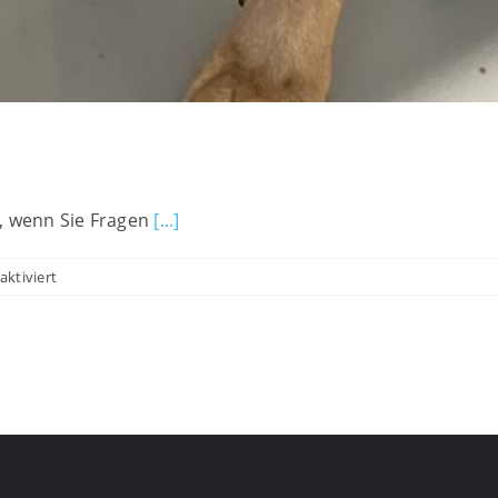
, wenn Sie Fragen
[...]
für
ktiviert
Tierarzt
macht
Spaß