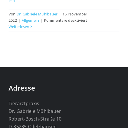
Von
Dr. Gabriele Mühlbauer
|
15. November
für
2022
|
Allgemein
|
Kommentare deaktiviert
Ehrenurkunde
Weiterlesen
Adresse
Tierarztpraxis
Dr. Gabriele Mühlbauer
Robert-Bosch-Straße 10
D-85235 Odelzhausen