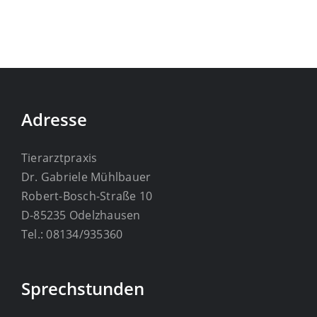
Interessante Links
Impressum
Adresse
Tierarztpraxis
Dr. Gabriele Mühlbauer
Robert-Bosch-Straße 10
D-85235 Odelzhausen
Tel.: 08134/935360
Sprechstunden