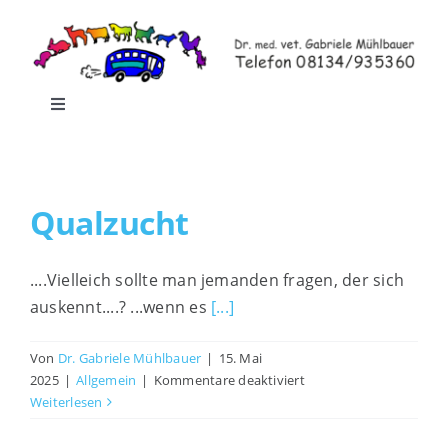
Zum
Inhalt
springen
Toggle
Navigation
Home
Qualzucht
Leistungen
....Vielleich sollte man jemanden fragen, der sich
Praxisrundgang
auskennt....? ...wenn es
[...]
Praxis-Shop
Von
Dr. Gabriele Mühlbauer
|
15. Mai
für
2025
|
Allgemein
|
Kommentare deaktiviert
Qualzucht
Weiterlesen
Blog