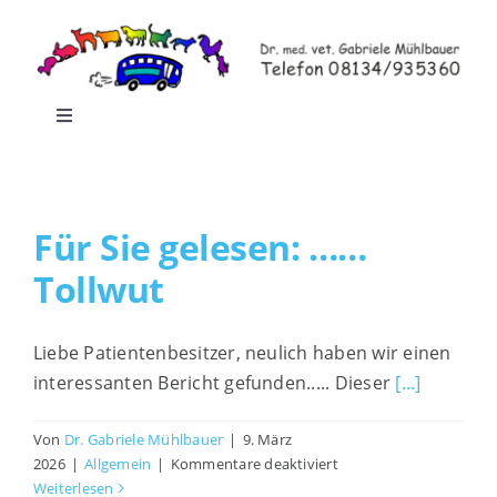
Zum
Inhalt
springen
Toggle
Navigation
Home
Für Sie gelesen: ……
Leistungen
Tollwut
Praxisrundgang
Liebe Patientenbesitzer, neulich haben wir einen
interessanten Bericht gefunden..... Dieser
[...]
Praxis-Shop
Von
Dr. Gabriele Mühlbauer
|
9. März
für
Blog
2026
|
Allgemein
|
Kommentare deaktiviert
Für
Weiterlesen