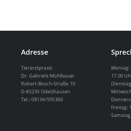
Adresse
Sprec
Tierarztpraxis
Montag: 
Dr. Gabriele Mühlbauer
17.00 Uh
Robert-Bosch-Straße 10
Dienstag
D-85235 Odelzhausen
Mittwoch
Tel.: 08134/935360
Donnerst
Freitag:
Samstag: