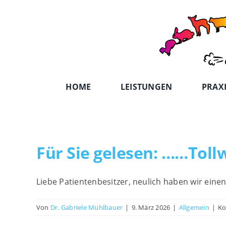
Zum
Inhalt
springen
HOME
LEISTUNGEN
PRAX
Für Sie gelesen: ……Toll
Liebe Patientenbesitzer, neulich haben wir einen
Von
Dr. Gabriele Mühlbauer
|
9. März 2026
|
Allgemein
|
Ko