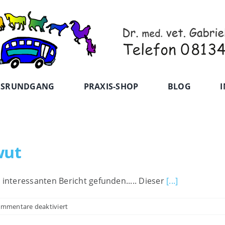
ISRUNDGANG
PRAXIS-SHOP
BLOG
I
wut
 interessanten Bericht gefunden..... Dieser
[...]
für
mmentare deaktiviert
Für