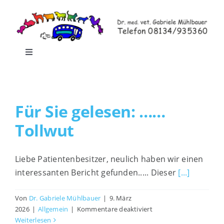
Zum
Inhalt
springen
Toggle
Navigation
Home
Für Sie gelesen: ……
Leistungen
Tollwut
Praxisrundgang
Liebe Patientenbesitzer, neulich haben wir einen
interessanten Bericht gefunden..... Dieser
[...]
Praxis-Shop
Von
Dr. Gabriele Mühlbauer
|
9. März
für
Blog
2026
|
Allgemein
|
Kommentare deaktiviert
Für
Weiterlesen