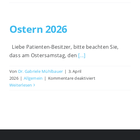
dir
dein
Interessante Links
Freund
auf
Ostern 2026
vier
Impressum
Pfoten
sagen
Liebe Patienten-Besitzer, bitte beachten Sie,
will
dass am Ostersamstag, den
[...]
Von
Dr. Gabriele Mühlbauer
|
3. April
für
2026
|
Allgemein
|
Kommentare deaktiviert
Ostern
Weiterlesen
2026