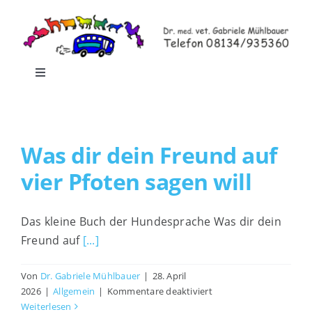
Zum
Inhalt
springen
Toggle
Navigation
Home
Was dir dein Freund auf
Leistungen
vier Pfoten sagen will
Praxisrundgang
Das kleine Buch der Hundesprache Was dir dein
Freund auf
[...]
Praxis-Shop
Von
Dr. Gabriele Mühlbauer
|
28. April
für
Blog
2026
|
Allgemein
|
Kommentare deaktiviert
Was
Weiterlesen