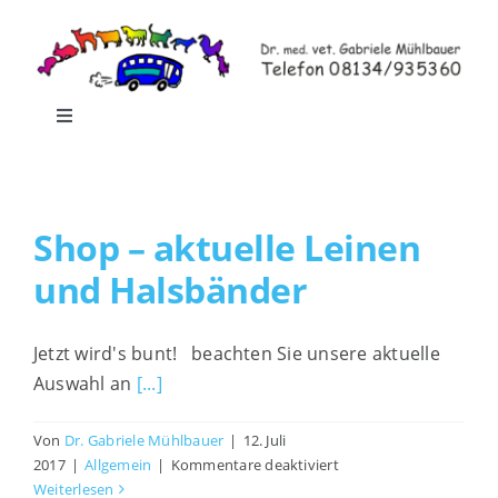
Zum
Inhalt
springen
Toggle
Navigation
Home
Shop – aktuelle Leinen
Leistungen
und Halsbänder
Praxisrundgang
Jetzt wird's bunt! beachten Sie unsere aktuelle
Auswahl an
[...]
Praxis-Shop
Von
Dr. Gabriele Mühlbauer
|
12. Juli
für
Blog
2017
|
Allgemein
|
Kommentare deaktiviert
Shop
Weiterlesen